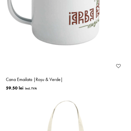
Cana Emailata |Roșu & Verde|
59.50 lei