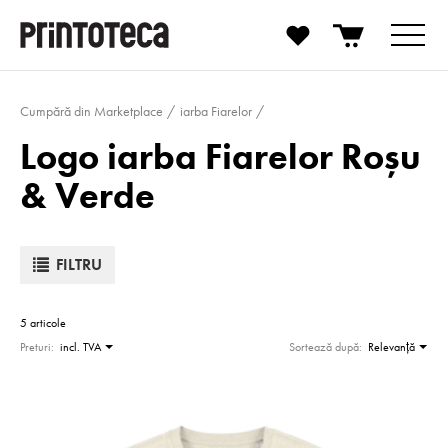
Cumpără din Marketplace
iarba Fiarelor
Logo iarba Fiarelor Roșu
& Verde
FILTRU
5 articole
Preturi:
incl. TVA
Sortează după:
Relevanţă