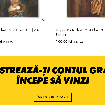
l Photo Matt Fibre 200 | A4
Tatjana Patitz Photo Matt Fibre 2
Portrait
ei
100.00 lei
STREAZĂ-ȚI CONTUL GRA
ÎNCEPE SĂ VINZI
ÎNREGISTREAZA-TE