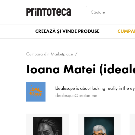
CREEAZĂ ȘI VINDE PRODUSE
CUMPĂR
Cumpără din Marketplace
Ioana Matei (ideal
Idealesque is about looking reality in the 
idealesque@proton.me