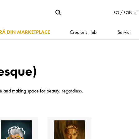
RO / RON lei
Ă DIN MARKETPLACE
Creator’s Hub
Servicii
esque)
eye and making space for beauty, regardless.