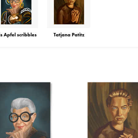
is Apfel scribbles
Tatjana Patitz