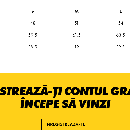
S
M
L
48
51
54
59.5
61.5
63.5
18.5
19
19.5
STREAZĂ-ȚI CONTUL GRA
ÎNCEPE SĂ VINZI
ÎNREGISTREAZA-TE