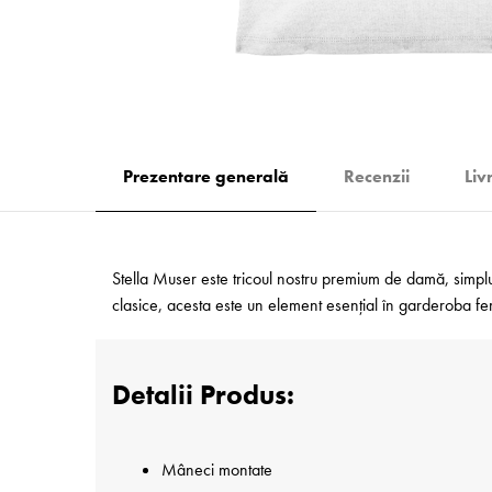
Prezentare generală
Recenzii
Liv
Stella Muser este tricoul nostru premium de damă, simplu ș
clasice, acesta este un element esențial în garderoba feme
Detalii Produs:
Mâneci montate