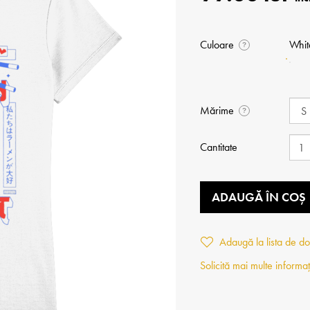
Culoare
Whit
?
Mărime
?
Cantitate
ADAUGĂ ÎN COȘ
Adaugă la lista de do
Solicită mai multe informaț