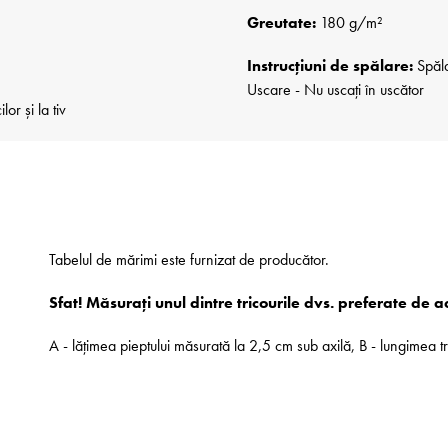
Greutate:
180 g/m²
Instrucțiuni de spălare:
Spăla
Uscare - Nu uscați în uscător
r și la tiv
Tabelul de mărimi este furnizat de producător.
Sfat! Măsurați unul dintre tricourile dvs. preferate de 
A - lățimea pieptului măsurată la 2,5 cm sub axilă, B - lungimea t