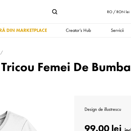
RO / RON lei
Ă DIN MARKETPLACE
Creator’s Hub
Servicii
 Tricou Femei De Bumb
Design de
illustrescu
99.00 lei