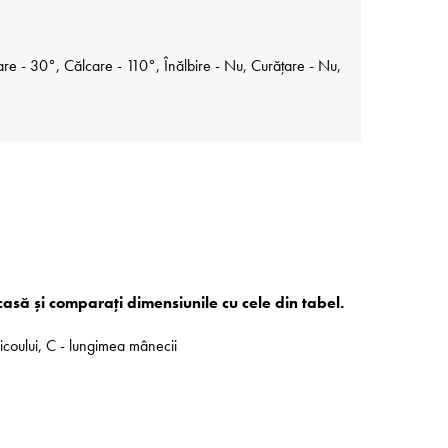
re - 30°, Călcare - 110°, Înălbire - Nu, Curățare - Nu,
acasă și comparați dimensiunile cu cele din tabel.
ricoului, C - lungimea mânecii