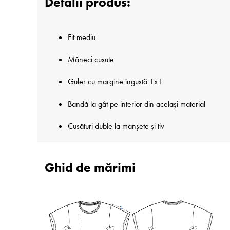
Detalii produs:
Fit mediu
Măneci cusute
Guler cu margine îngustă 1x1
Bandă la gât pe interior din același material
Cusături duble la manșete și tiv
Ghid de mărimi