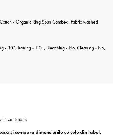
Cotton - Organic Ring Spun Combed, Fabric washed
 - 30°, Ironing - 110°, Bleaching - No, Cleaning - No,
at în centimetri.
casă și compară dimensiunile cu cele din tabel.