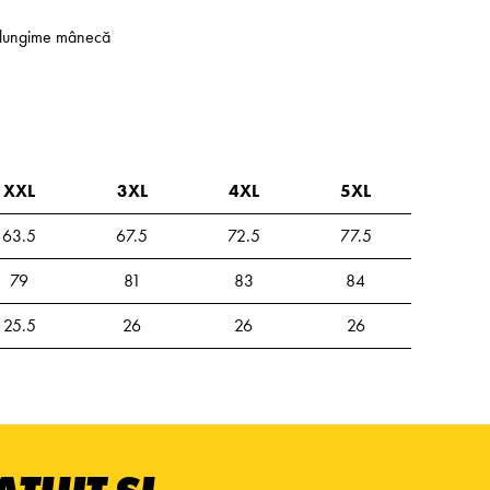
 - lungime mânecă
XXL
3XL
4XL
5XL
63.5
67.5
72.5
77.5
79
81
83
84
25.5
26
26
26