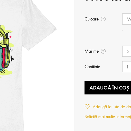
Culoare
?
Mărime
?
Cantitate
ADAUGĂ ÎN COȘ
Adaugă la lista de do
Solicită mai multe informaț