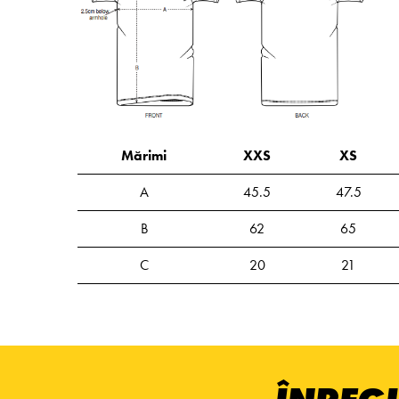
Mărimi
XXS
XS
A
45.5
47.5
B
62
65
C
20
21