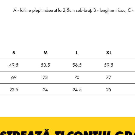
A - lătime piept măsurat la 2,5cm sub-braț, B - lungime tricou, C
S
M
L
XL
49.5
53.5
56.5
59.5
69
73
75
77
22.5
24
24.5
25