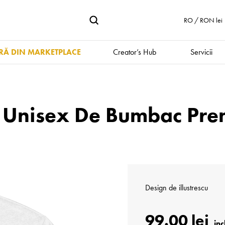
RO / RON lei
Ă DIN MARKETPLACE
Creator’s Hub
Servicii
u Unisex De Bumbac Pre
Design de
illustrescu
99.00 lei