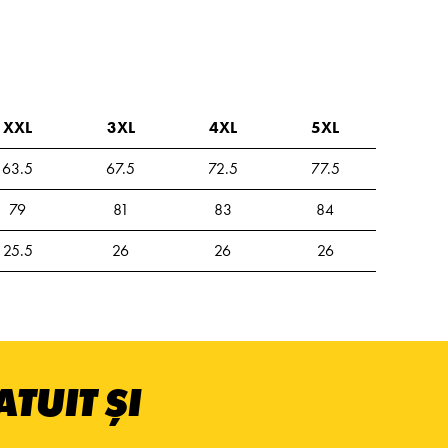
XXL
3XL
4XL
5XL
63.5
67.5
72.5
77.5
79
81
83
84
25.5
26
26
26
TUIT ȘI