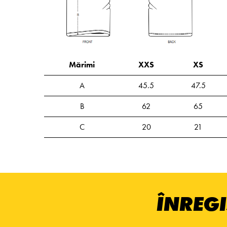
Mărimi
XXS
XS
A
45.5
47.5
B
62
65
C
20
21
ÎNREGI