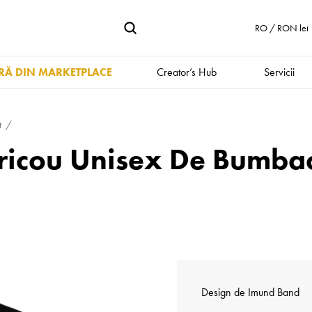
RO / RON lei
Ă DIN MARKETPLACE
Creator’s Hub
Servicii
t
ricou Unisex De Bumba
Design de
Imund Band