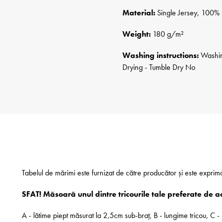
Material:
Single Jersey, 100% 
Weight:
180 g/m²
Washing instructions:
Washing
Drying - Tumble Dry No
Tabelul de mărimi este furnizat de către producător și este exprim
SFAT! Măsoară unul dintre tricourile tale preferate de a
A - lătime piept măsurat la 2,5cm sub-braț, B - lungime tricou, C