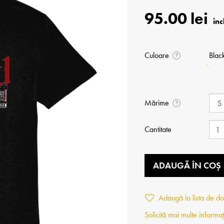
95.00 lei
Culoare
Blac
?
Mărime
?
Cantitate
ADAUGĂ ÎN COȘ
Adaugă la lista de do
Solicită mai multe informaț