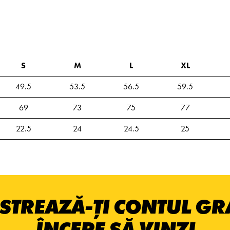
S
M
L
XL
49.5
53.5
56.5
59.5
69
73
75
77
22.5
24
24.5
25
STREAZĂ-ȚI CONTUL GRA
ÎNCEPE SĂ VINZI