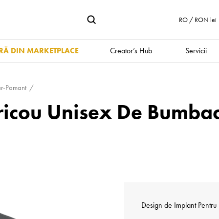
RO / RON lei
Ă DIN MARKETPLACE
Creator’s Hub
Servicii
er-Pamant
Tricou Unisex De Bumba
Design de
Implant Pentru