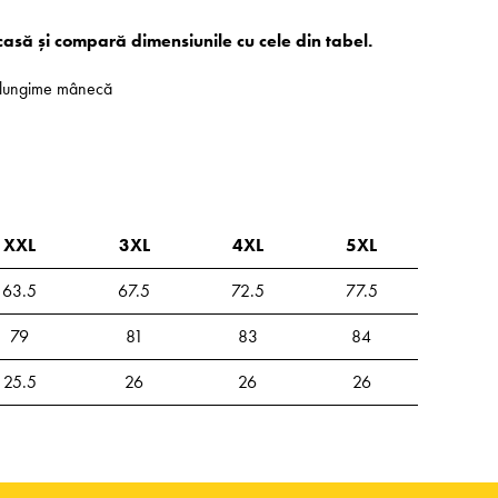
casă și compară dimensiunile cu cele din tabel.
 - lungime mânecă
XXL
3XL
4XL
5XL
63.5
67.5
72.5
77.5
79
81
83
84
25.5
26
26
26