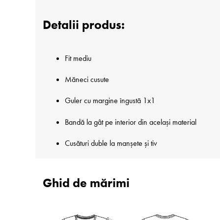
Detalii produs:
Fit mediu
Măneci cusute
Guler cu margine îngustă 1x1
Bandă la gât pe interior din același material
Cusături duble la manșete și tiv
Ghid de mărimi