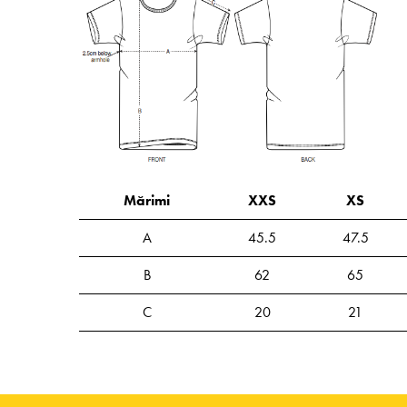
Mărimi
XXS
XS
A
45.5
47.5
B
62
65
C
20
21