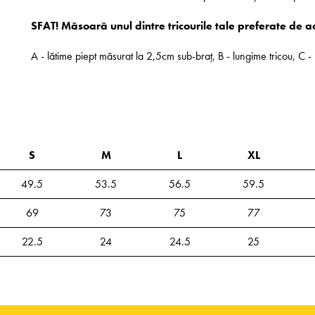
SFAT! Măsoară unul dintre tricourile tale preferate de a
A - lătime piept măsurat la 2,5cm sub-braț, B - lungime tricou, C
S
M
L
XL
49.5
53.5
56.5
59.5
69
73
75
77
22.5
24
24.5
25