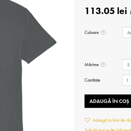
113.05 lei
Culoare
?
Mărime
?
Cantitate
ADAUGĂ ÎN COȘ
Adaugă la lista de do
Solicită mai multe informaț