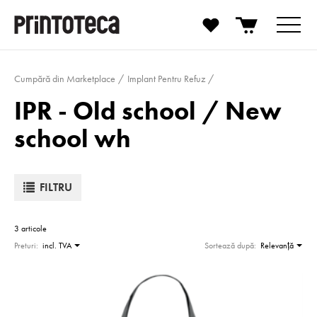
Cumpără din Marketplace
Implant Pentru Refuz
IPR - Old school / New
school wh
FILTRU
3 articole
Preturi:
incl. TVA
Sortează după:
Relevanţă