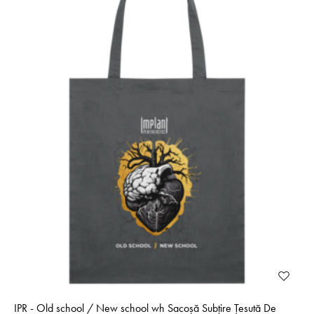
IPR - Old school / New school wh Sacoșă Subțire Țesută De