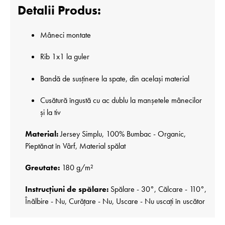
Detalii Produs:
Mâneci montate
Rib 1x1 la guler
Bandă de susținere la spate, din același material
Cusătură îngustă cu ac dublu la manșetele mânecilor
și la tiv
Material:
Jersey Simplu, 100% Bumbac - Organic,
Pieptănat în Vârf, Material spălat
Greutate:
180 g/m²
Instrucțiuni de spălare:
Spălare - 30°, Călcare - 110°,
Înălbire - Nu, Curățare - Nu, Uscare - Nu uscați în uscător