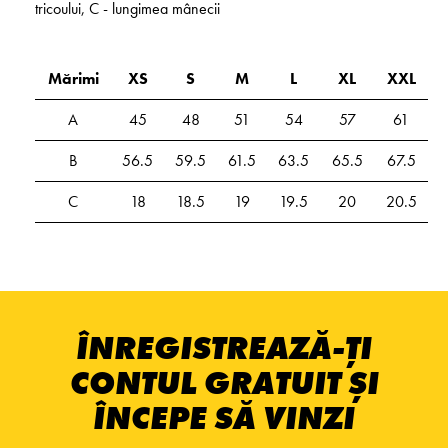
tricoului, C - lungimea mânecii
Mărimi
XS
S
M
L
XL
XXL
A
45
48
51
54
57
61
B
56.5
59.5
61.5
63.5
65.5
67.5
C
18
18.5
19
19.5
20
20.5
ÎNREGISTREAZĂ-ȚI
CONTUL GRATUIT ȘI
ÎNCEPE SĂ VINZI