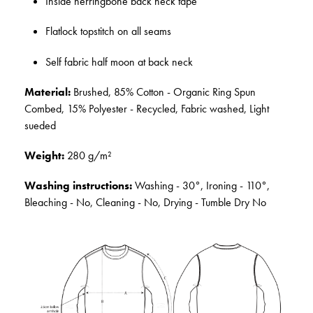
Inside herringbone back neck tape
Flatlock topstitch on all seams
Self fabric half moon at back neck
Material:
Brushed, 85% Cotton - Organic Ring Spun
Combed, 15% Polyester - Recycled, Fabric washed, Light
sueded
Weight:
280 g/m²
Washing instructions:
Washing - 30°, Ironing - 110°,
Bleaching - No, Cleaning - No, Drying - Tumble Dry No