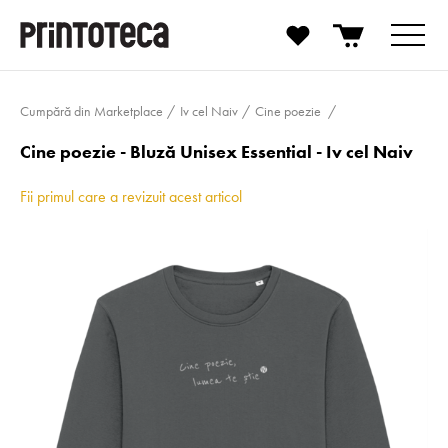
Cumpără din Marketplace
Iv cel Naiv
Cine poezie
Cine poezie - Bluză Unisex Essential - Iv cel Naiv
Fii primul care a revizuit acest articol