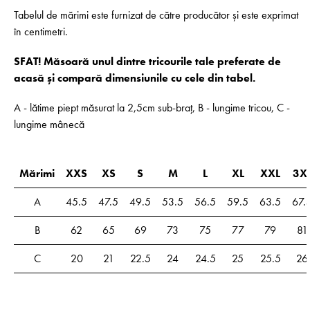
Tabelul de mărimi este furnizat de către producător și este exprimat
în centimetri.
SFAT! Măsoară unul dintre tricourile tale preferate de
acasă și compară dimensiunile cu cele din tabel.
A - lătime piept măsurat la 2,5cm sub-braț, B - lungime tricou, C -
lungime mânecă
Mărimi
XXS
XS
S
M
L
XL
XXL
3X
A
45.5
47.5
49.5
53.5
56.5
59.5
63.5
67.
B
62
65
69
73
75
77
79
81
C
20
21
22.5
24
24.5
25
25.5
26