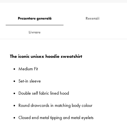
Prezentare generală
Recenzii
Livrare
The iconic unisex hoodie sweatshirt
Medium Fit
Set-in sleeve
Double self fabric lined hood
Round drawcords in matching body colour
Closed end metal tipping and metal eyelets