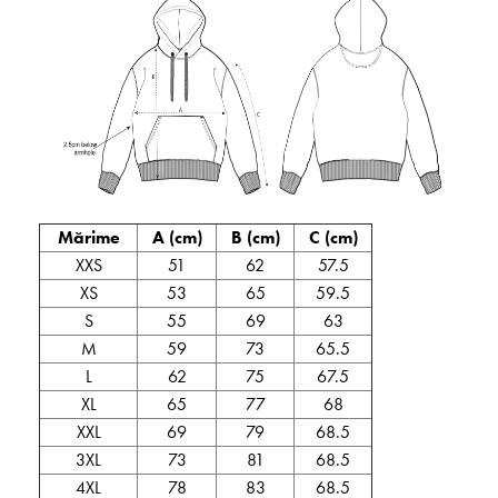
Mărime
A (cm)
B (cm)
C (cm)
XXS
51
62
57.5
XS
53
65
59.5
S
55
69
63
M
59
73
65.5
L
62
75
67.5
XL
65
77
68
XXL
69
79
68.5
3XL
73
81
68.5
4XL
78
83
68.5