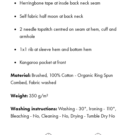
Herringbone tape at insde back neck seam
Self fabric half moon at back neck
2 needle topstitch centred on seam at hem, cuff and
armhole
1x1 rib at sleeve hem and bottom hem
Kangaroo pocket at front
Material:
Brushed, 100% Cotton - Organic Ring Spun
Combed, Fabric washed
Weight:
350 g/m²
Washing instructions:
Washing - 30°, Ironing - 110°,
Bleaching - No, Cleaning - No, Drying - Tumble Dry No