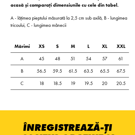
acasă și comparați dimensiunile cu cele din tabel.
A - lățimea pieptului măsurată la 2,5 cm sub axilă, B - lungimea
tricoului, C - lungimea mânecii
Mărimi
XS
S
M
L
XL
XXL
A
45
48
51
54
57
61
B
56.5
59.5
61.5
63.5
65.5
67.5
C
18
18.5
19
19.5
20
20.5
ÎNREGISTREAZĂ-ȚI