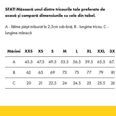
SFAT! Măsoară unul dintre tricourile tale preferate de
acasă și compară dimensiunile cu cele din tabel.
A - lătime piept măsurat la 2,5cm sub-braț, B - lungime tricou, C -
lungime mânecă
Mărimi
XXS
XS
S
M
L
XL
XXL
3X
A
45.5
47.5
49.5
53.5
56.5
59.5
63.5
67.
B
62
65
69
73
75
77
79
81
C
20
21
22.5
24
24.5
25
25.5
26