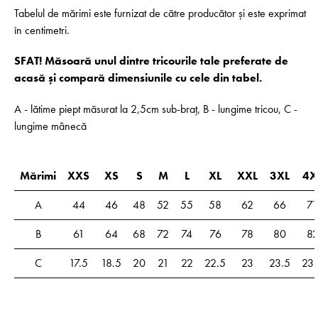
Tabelul de mărimi este furnizat de către producător și este exprimat
în centimetri.
SFAT! Măsoară unul dintre tricourile tale preferate de
acasă și compară dimensiunile cu cele din tabel.
A - lătime piept măsurat la 2,5cm sub-braț, B - lungime tricou, C -
lungime mânecă
Mărimi
XXS
XS
S
M
L
XL
XXL
3XL
4X
A
44
46
48
52
55
58
62
66
71
B
61
64
68
72
74
76
78
80
8
C
17.5
18.5
20
21
22
22.5
23
23.5
23.