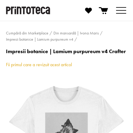
Cumpără din Marketplace
Din mansardă | Ivona Maris
Impresii botanice | Lamium purpureum v4
Impresii botanice | Lamium purpureum v4 Crafter
Fii primul care a revizuit acest articol