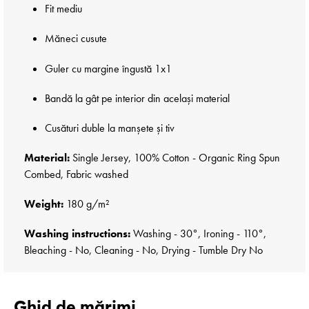
Fit mediu
Măneci cusute
Guler cu margine îngustă 1x1
Bandă la gât pe interior din același material
Cusături duble la manșete și tiv
Material:
Single Jersey, 100% Cotton - Organic Ring Spun
Combed, Fabric washed
Weight:
180 g/m²
Washing instructions:
Washing - 30°, Ironing - 110°,
Bleaching - No, Cleaning - No, Drying - Tumble Dry No
Ghid de mărimi