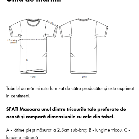
Tabelul de mărimi este furnizat de către producător și este exprimat
în centimetri.
SFAT! Măsoară unul dintre tricourile tale preferate de
acasă și compară dimensiunile cu cele din tabel.
A - lătime piept măsurat la 2,5cm sub-braț, B - lungime tricou, C -
lungime mânecă