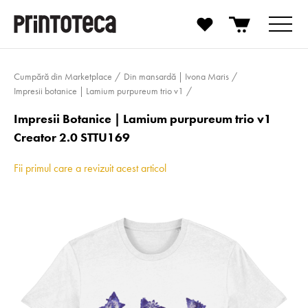
Cumpără din Marketplace
Din mansardă | Ivona Maris
Impresii botanice | Lamium purpureum trio v1
Impresii Botanice | Lamium purpureum trio v1
Creator 2.0 STTU169
Fii primul care a revizuit acest articol