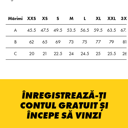
Mărimi
XXS
XS
S
M
L
XL
XXL
3X
A
45.5
47.5
49.5
53.5
56.5
59.5
63.5
67.
B
62
65
69
73
75
77
79
81
C
20
21
22.5
24
24.5
25
25.5
26
ÎNREGISTREAZĂ-ȚI
CONTUL GRATUIT ȘI
ÎNCEPE SĂ VINZI