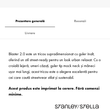
Prezentare generală
Recenzii
Livrare
Blaster 2.0 este un tricou supra­dim­en­sionat cu guler înalt,
oferind un stil street-ready pentru un look urban relaxat. Cu o
croială lejeră, umeri căzuți, guler tip mock neck și mâneci
ușor mai lungi, acest tricou este o alegere excelentă pentru
cei care caută streetwear stilat și sustenabil.­
Acest produs este imprimat la cerere. Fără comenzi
minime.