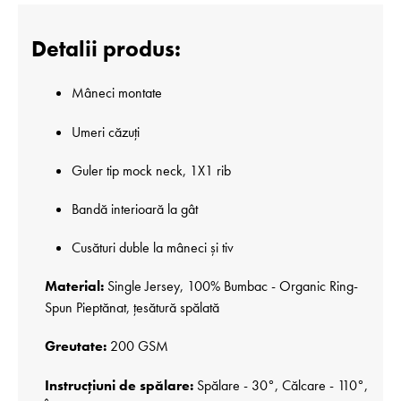
Detalii produs:
Mâneci montate
Umeri căzuți
Guler tip mock neck, 1X1 rib
Bandă interioară la gât
Cusături duble la mâneci și tiv
Material:
Single Jersey, 100% Bumbac - Organic Ring-
Spun Pieptănat, țesătură spălată
Greutate:
200 GSM
Instrucțiuni de spălare:
Spălare - 30°, Călcare - 110°,