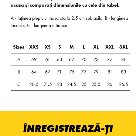
acasă și comparați dimensiunile cu cele din tabel.
A - lățimea pieptului măsurată la 2,5 cm sub axilă, B - lungimea
tricoului, C - lungimea mânecii
Sizes
XXS
XS
S
M
L
XL
XXL
3XL
A
59
61
63
67
70
73
77
81
B
64
67
71
75
77
79
81
83
C
20.5
21.5
23
24.5
25
25.5
26
26.5
ÎNREGISTREAZĂ-ȚI