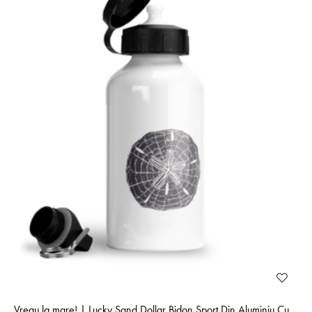
Vreau la mare! | Lucky Sand Dollar Bidon Sport Din Aluminiu Cu