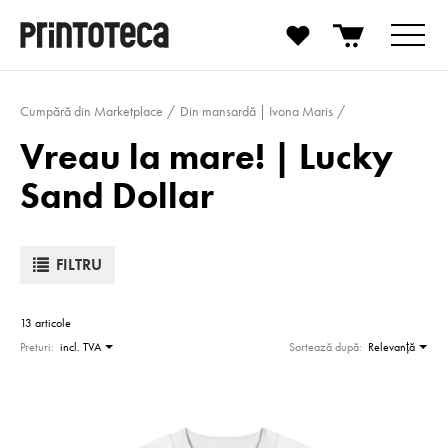
Cumpără din Marketplace
Din mansardă | Ivona Maris
Vreau la mare! | Lucky
Sand Dollar
FILTRU
13 articole
Preturi:
incl. TVA
Sortează după:
Relevanţă