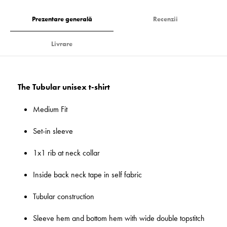
Prezentare generală
Recenzii
Livrare
The Tubular unisex t-shirt
Medium Fit
Set-in sleeve
1x1 rib at neck collar
Inside back neck tape in self fabric
Tubular construction
Sleeve hem and bottom hem with wide double topstitch