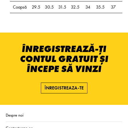
Coapsă
29.5
30.5
31.5
32.5
34
35.5
37
38
ÎNREGISTREAZĂ-ȚI
CONTUL GRATUIT ȘI
ÎNCEPE SĂ VINZI
ÎNREGISTREAZA-TE
Despre noi