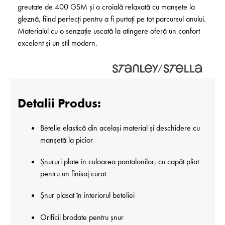
greutate de 400 GSM și o croială relaxată cu manșete la
gleznă, fiind perfecți pentru a fi purtați pe tot parcursul anului.
Materialul cu o senzație uscată la atingere oferă un confort
excelent și un stil modern.
Detalii Produs:
Betelie elastică din același material și deschidere cu
manșetă la picior
Șnururi plate în culoarea pantalonilor, cu capăt pliat
pentru un finisaj curat
Șnur plasat în interiorul beteliei
Orificii brodate pentru șnur