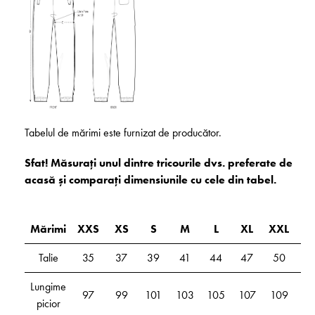
Tabelul de mărimi este furnizat de producător.
Sfat! Măsurați unul dintre tricourile dvs. preferate de
acasă și comparați dimensiunile cu cele din tabel.
Mărimi
XXS
XS
S
M
L
XL
XXL
3X
Talie
35
37
39
41
44
47
50
5
Lungime
97
99
101
103
105
107
109
10
picior