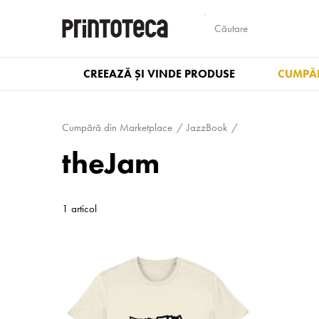
CREEAZĂ ȘI VINDE PRODUSE
CUMPĂR
Cumpără din Marketplace
JazzBook
theJam
1 articol