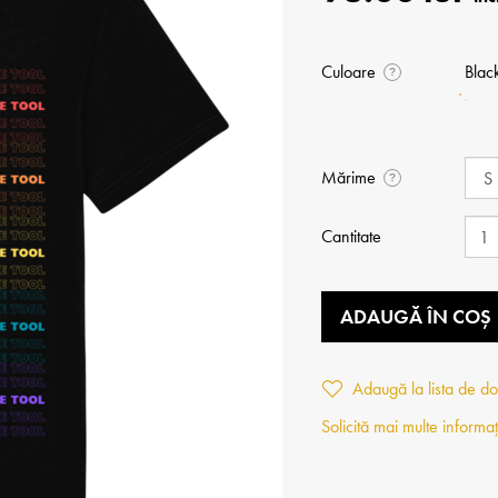
Culoare
Blac
?
Mărime
?
Cantitate
ADAUGĂ ÎN COȘ
Adaugă la lista de do
Solicită mai multe informaț