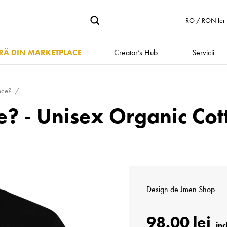
RO / RON lei
Ă DIN MARKETPLACE
Creator’s Hub
Servicii
nce?
e? - Unisex Organic Cott
Design de
Jmen Shop
98.00 lei