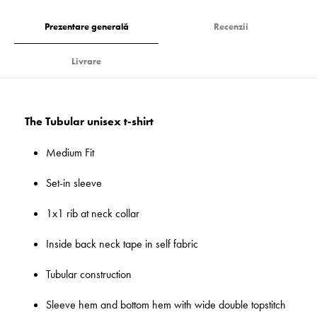
Prezentare generală
Recenzii
Livrare
The Tubular unisex t-shirt
Medium Fit
Set-in sleeve
1x1 rib at neck collar
Inside back neck tape in self fabric
Tubular construction
Sleeve hem and bottom hem with wide double topstitch