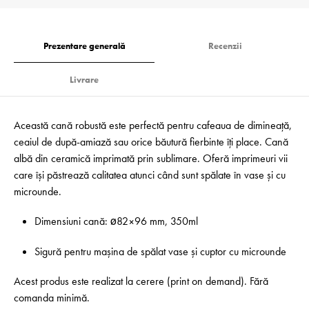
Prezentare generală
Recenzii
Livrare
Această cană robustă este perfectă pentru cafeaua de dimineață,
ceaiul de după-amiază sau orice băutură fierbinte îți place. Cană
albă din ceramică imprimată prin sublimare. Oferă imprimeuri vii
care își păstrează calitatea atunci când sunt spălate în vase și cu
microunde.
Dimensiuni cană: ø82×96 mm, 350ml
Sigură pentru mașina de spălat vase și cuptor cu microunde
Acest produs este realizat la cerere (print on demand). Fără
comanda minimă.