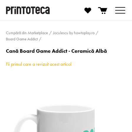
Cumpără din Marketplace
Joculescu by howtoplay.ro
Board Game Addict
Cană Board Game Addict - Ceramică Albă
Fii primul care a revizuit acest articol