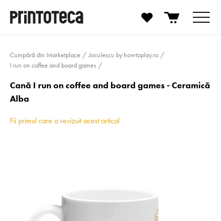
Cumpără din Marketplace
Joculescu by howtoplay.ro
I run on coffee and board games
Cană I run on coffee and board games - Ceramică
Alba
Fii primul care a revizuit acest articol