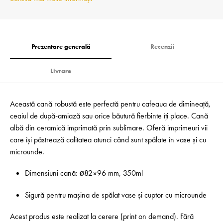
Prezentare generală
Recenzii
Livrare
Această cană robustă este perfectă pentru cafeaua de dimineață,
ceaiul de după-amiază sau orice băutură fierbinte îți place. Cană
albă din ceramică imprimată prin sublimare. Oferă imprimeuri vii
care își păstrează calitatea atunci când sunt spălate în vase și cu
microunde.
Dimensiuni cană: ø82×96 mm, 350ml
Sigură pentru mașina de spălat vase și cuptor cu microunde
Acest produs este realizat la cerere (print on demand). Fără