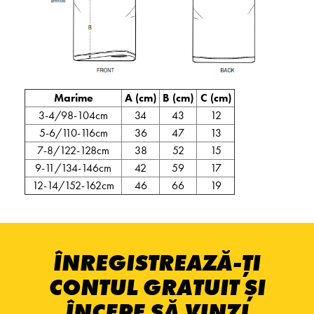
Marime
A (cm)
B (cm)
C (cm)
3-4/98-104cm
34
43
12
5-6/110-116cm
36
47
13
7-8/122-128cm
38
52
15
9-11/134-146cm
42
59
17
12-14/152-162cm
46
66
19
ÎNREGISTREAZĂ-ȚI
CONTUL GRATUIT ȘI
ÎNCEPE SĂ VINZI