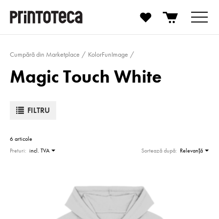
Cumpără din Marketplace
KolorFunImage
Magic Touch White
FILTRU
6 articole
Preturi:
incl. TVA
Sortează după:
Relevanţă