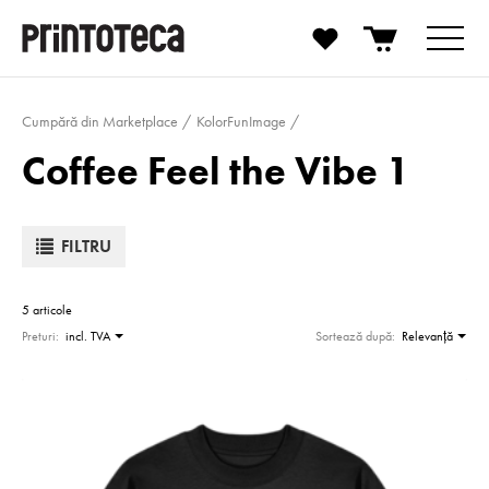
Cumpără din Marketplace
KolorFunImage
Coffee Feel the Vibe 1
FILTRU
5 articole
Preturi:
incl. TVA
Sortează după:
Relevanţă