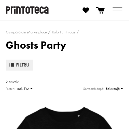
Cumpără din Marketplace
KolorFunImage
Ghosts Party
FILTRU
2 articole
Preturi:
incl. TVA
Sortează după:
Relevanţă