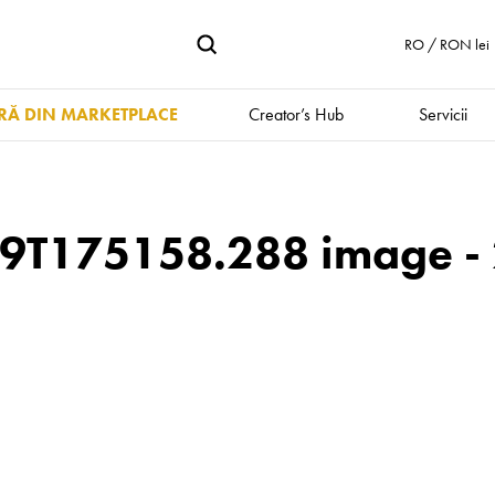
RO / RON lei
Ă DIN MARKETPLACE
Creator’s Hub
Servicii
19T175158.288 image -