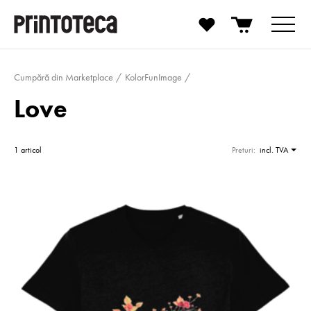
Cumpără din Marketplace
KolorFunImage
Love
1 articol
Preturi:
incl. TVA