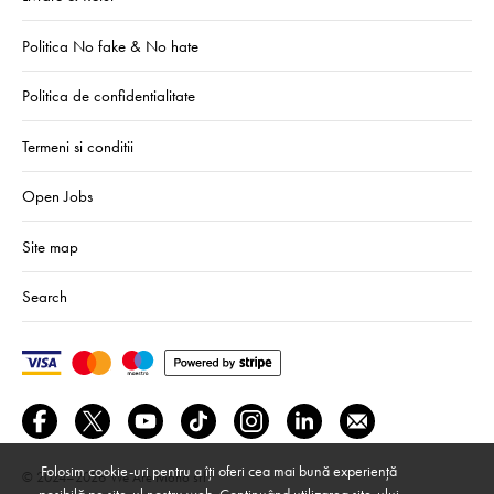
Politica No fake & No hate
Politica de confidentialitate
Termeni si conditii
Open Jobs
Site map
Search
Folosim cookie-uri pentru a îți oferi cea mai bună experiență
© 2024–2026
We Are Mono srl