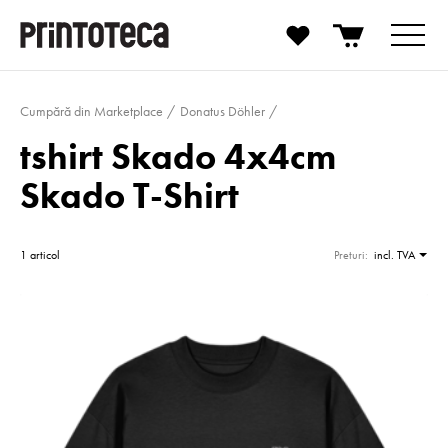
Cumpără din Marketplace
Donatus Döhler
tshirt Skado 4x4cm
Skado T-Shirt
1 articol
Preturi:
incl. TVA