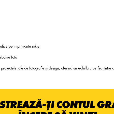
rafice pe imprimante inkjet
 albume foto
oiectele tale de fotografie și design, oferind un echilibru perfect între cali
STREAZĂ-ȚI CONTUL GRA