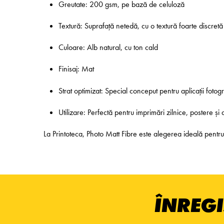
Greutate: 200 gsm, pe bază de celuloză
Textură: Suprafață netedă, cu o textură foarte discretă
Culoare: Alb natural, cu ton cald
Finisaj: Mat
Strat optimizat: Special conceput pentru aplicații fotog
Utilizare: Perfectă pentru imprimări zilnice, postere și
La Printoteca, Photo Matt Fibre este alegerea ideală pentru pr
ÎNREGI