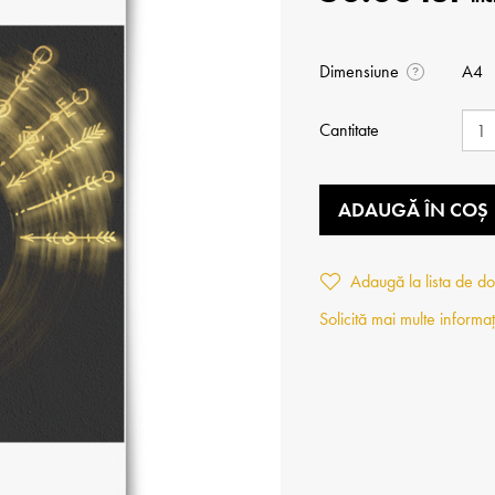
Dimensiune
A4
?
Cantitate
ADAUGĂ ÎN COȘ
Adaugă la lista de do
Solicită mai multe informaț