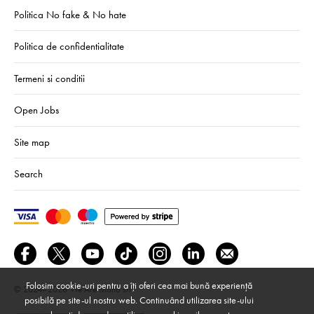
Politica No fake & No hate
Politica de confidentialitate
Termeni si conditii
Open Jobs
Site map
Search
Folosim cookie-uri pentru a îți oferi cea mai bună experiență
© 2024–2026
We Are Mono srl
posibilă pe site-ul nostru web. Continuând utilizarea site-ului