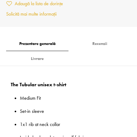
Adaugă la lista de dorințe
Solicită mai multe informații
Prezentare generală
Recenzii
Livrare
The Tubular unisex t-shirt
Medium Fit
Set-in sleeve
1x1 rib at neck collar