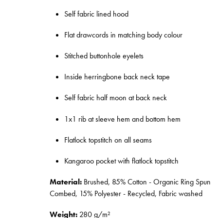
Self fabric lined hood
Flat drawcords in matching body colour
Stitched buttonhole eyelets
Inside herringbone back neck tape
Self fabric half moon at back neck
1x1 rib at sleeve hem and bottom hem
Flatlock topstitch on all seams
Kangaroo pocket with flatlock topstitch
Material:
Brushed, 85% Cotton - Organic Ring Spun
Combed, 15% Polyester - Recycled, Fabric washed
Weight:
280 g/m²