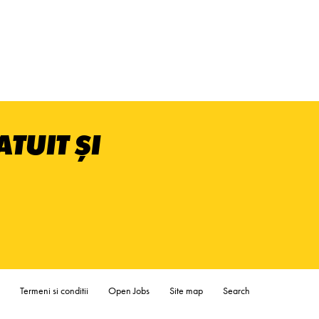
TUIT ȘI
Termeni si conditii
Open Jobs
Site map
Search