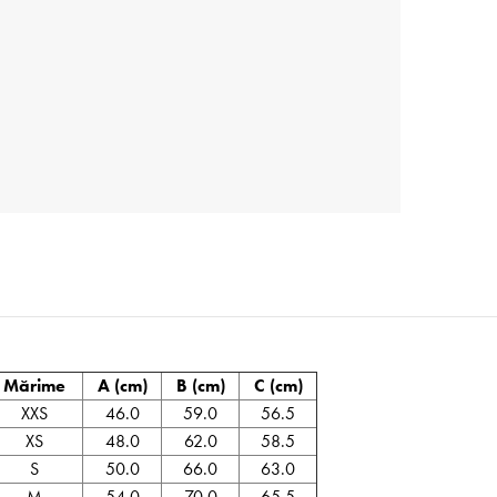
Mărime
A (cm)
B (cm)
C (cm)
XXS
46.0
59.0
56.5
XS
48.0
62.0
58.5
S
50.0
66.0
63.0
M
54.0
70.0
65.5