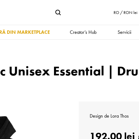
RO / RON lei
Ă DIN MARKETPLACE
Creator’s Hub
Servicii
ac Unisex Essential | D
Design de
Lora Thos
192.00 lei