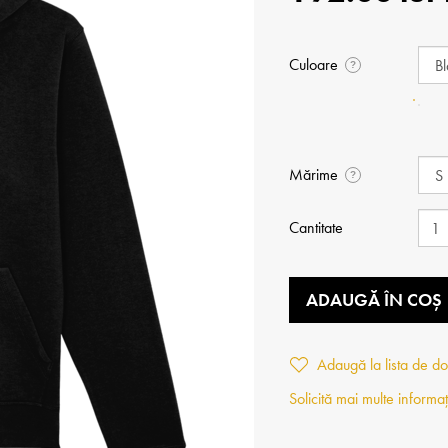
Culoare
?
Mărime
?
Cantitate
ADAUGĂ ÎN COȘ
Adaugă la lista de do
Solicită mai multe informaț