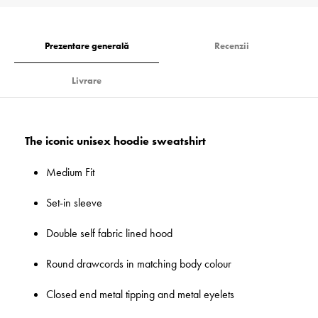
Prezentare generală
Recenzii
Livrare
The iconic unisex hoodie sweatshirt
Medium Fit
Set-in sleeve
Double self fabric lined hood
Round drawcords in matching body colour
Closed end metal tipping and metal eyelets