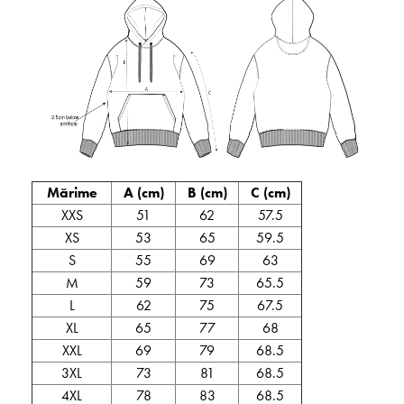
Mărime
A (cm)
B (cm)
C (cm)
XXS
51
62
57.5
XS
53
65
59.5
S
55
69
63
M
59
73
65.5
L
62
75
67.5
XL
65
77
68
XXL
69
79
68.5
3XL
73
81
68.5
4XL
78
83
68.5