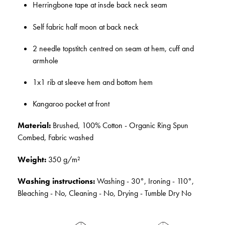
Herringbone tape at insde back neck seam
Self fabric half moon at back neck
2 needle topstitch centred on seam at hem, cuff and
armhole
1x1 rib at sleeve hem and bottom hem
Kangaroo pocket at front
Material:
Brushed, 100% Cotton - Organic Ring Spun
Combed, Fabric washed
Weight:
350 g/m²
Washing instructions:
Washing - 30°, Ironing - 110°,
Bleaching - No, Cleaning - No, Drying - Tumble Dry No