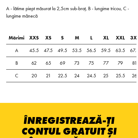
A - lătime piept măsurat la 2,5cm sub-braț, B - lungime tricou, C -
lungime mânecă
Mărimi
XXS
XS
S
M
L
XL
XXL
3X
A
45.5
47.5
49.5
53.5
56.5
59.5
63.5
67.
B
62
65
69
73
75
77
79
81
C
20
21
22.5
24
24.5
25
25.5
26
ÎNREGISTREAZĂ-ȚI
CONTUL GRATUIT ȘI