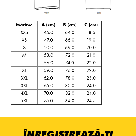
Mărime
A (cm)
B (cm)
C (cm)
XXS
45.0
64.0
18.5
XS
47.0
66.0
19.0
S
50.0
69.0
20.0
M
53.0
72.0
21.0
L
56.0
74.0
22.0
XL
59.0
76.0
22.0
XXL
62.0
78.0
23.0
3XL
65.0
80.0
24.0
4XL
70.0
82.0
24.0
5XL
75.0
84.0
24.5
ÎNREGISTREAZĂ-ȚI