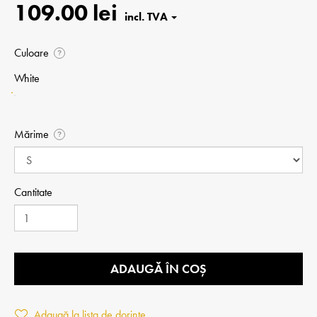
109.00 lei
Culoare
?
White
Mărime
?
Cantitate
ADAUGĂ ÎN COȘ
Adaugă la lista de dorințe