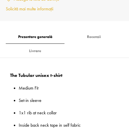
Solicită mai multe informații
Prezentare generală
Recenzii
Livrare
The Tubular unisex t-shirt
Medium Fit
Set-in sleeve
1x1 rib at neck collar
Inside back neck tape in self fabric