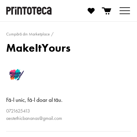
Cumpără din Marketplace
MakeItYours
Fă-l unic, fă-l doar al tău.
0721625413
aestethicbananas@gmail.com