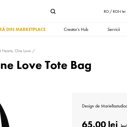
RO / RON lei
Ă DIN MARKETPLACE
Creator’s Hub
Servicii
nt Hearts, One Love
One Love Tote Bag
Design de
Mari­el­las­tudi­
65.00 lei