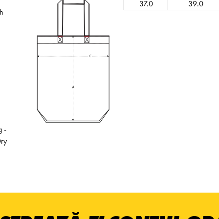
37.0
39.0
sh
 -
Dry