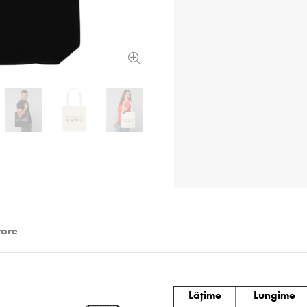
rare
Lățime
Lungime