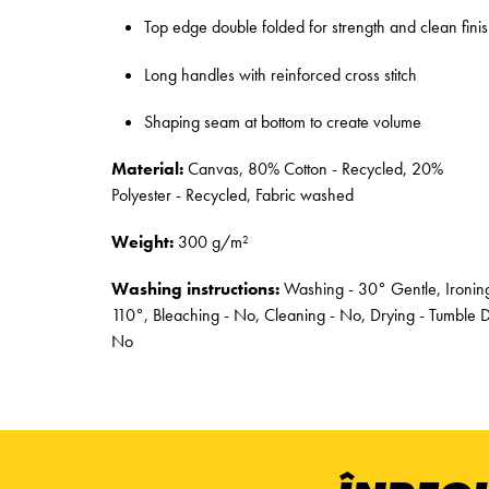
Top edge double folded for strength and clean fini
Long handles with reinforced cross stitch
Shaping seam at bottom to create volume
Material:
Canvas, 80% Cotton - Recycled, 20%
Polyester - Recycled, Fabric washed
Weight:
300 g/m²
Washing instructions:
Washing - 30° Gentle, Ironing
110°, Bleaching - No, Cleaning - No, Drying - Tumble 
No