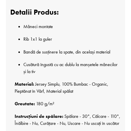
Detalii Produs:
Mâneci montate
Rib 1x1 la guler
Bandă de susținere la spate, din același material
Cusătură îngustă cu ac dublu la manșetele mânecilor
și la tiv
Material:
Jersey Simplu, 100% Bumbac - Organic,
Pieptănat în Vârf, Material spălat
Greutate:
180 g/m²
Instrucțiuni de spălare:
Spălare - 30°, Călcare - 110°,
Înălbire - Nu, Curățare - Nu, Uscare - Nu uscați în uscător