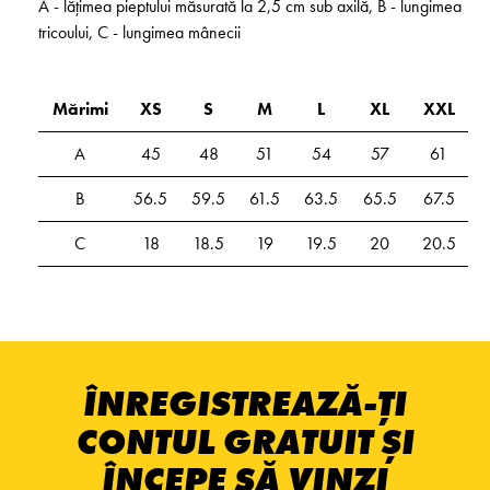
A - lățimea pieptului măsurată la 2,5 cm sub axilă, B - lungimea
tricoului, C - lungimea mânecii
Mărimi
XS
S
M
L
XL
XXL
A
45
48
51
54
57
61
B
56.5
59.5
61.5
63.5
65.5
67.5
C
18
18.5
19
19.5
20
20.5
ÎNREGISTREAZĂ-ȚI
CONTUL GRATUIT ȘI
ÎNCEPE SĂ VINZI