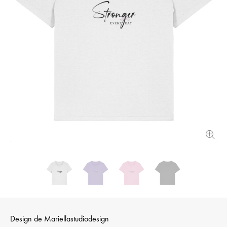
Design de
Mari­el­las­tudi­odesign