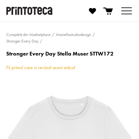
Cumpără din Marketplace
Mari­el­las­tudi­odesign
Stronger Every Day
Stronger Every Day Stella Muser STTW172
Fii primul care a revizuit acest articol