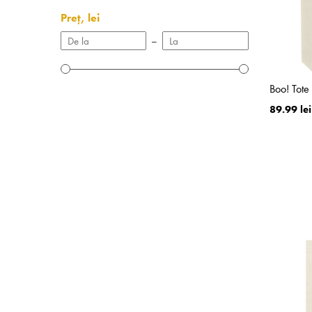
Preț, lei
–
Boo! Tote
89.99 lei