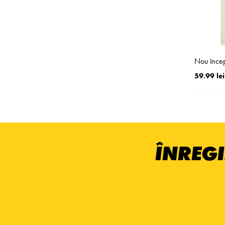
Nou încep
59.99 lei
ÎNREGI