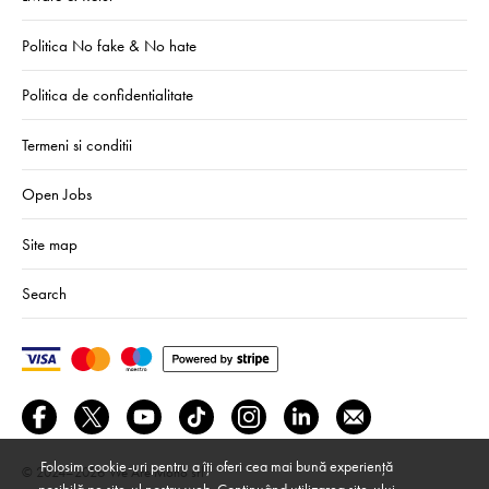
Politica No fake & No hate
Politica de confidentialitate
Termeni si conditii
Open Jobs
Site map
Search
Folosim cookie-uri pentru a îți oferi cea mai bună experiență
© 2024–2026
We Are Mono srl