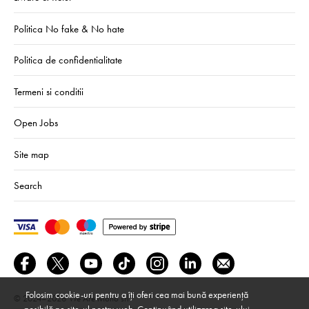
Politica No fake & No hate
Politica de confidentialitate
Termeni si conditii
Open Jobs
Site map
Search
Folosim cookie-uri pentru a îți oferi cea mai bună experiență
© 2024–2026
We Are Mono srl