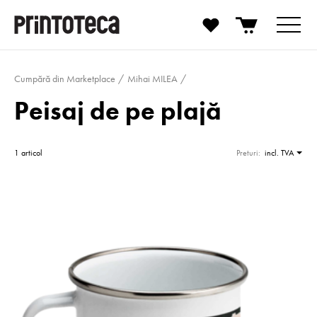
Cumpără din Marketplace
Mihai MILEA
Peisaj de pe plajă
1 articol
Preturi:
incl. TVA