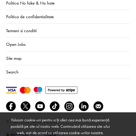
Politica No fake & No hate
Politica de confidentialitate
Termeni si conditii
Open Jobs
Site map
Search
Folosim cookie-uri pentru a îți oferi cea mai bună experiență
© 2024–2026
We Are Mono srl
posibilă pe site-ul nostru web. Continuând utilizarea site-ului
web, ești de acord cu utilizarea cookie-urilor noastre.