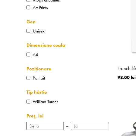
Art Prints
Gen
Unisex
Dimensiune coală
A4
French lif
Poziționare
98.00 lei
Portrait
Tip hârtie
William Turner
Preț, lei
–