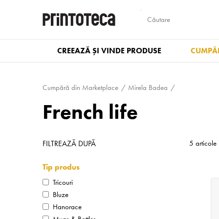
CREEAZĂ ȘI VINDE PRODUSE
CUMPĂR
Cumpără din Marketplace
Mirela Badea
French life
FILTREAZĂ DUPĂ
5 articole
Tip produs
Tricouri
Bluze
Hanorace
Mugs & Bottles