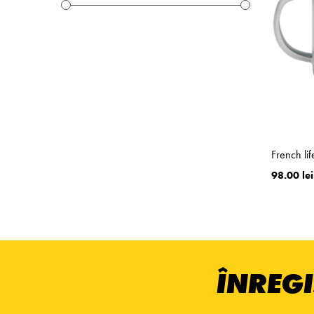
French li
98.00 lei
ÎNREGI