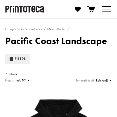
Cumpără din Marketplace
Mirela Badea
Pacific Coast Landscape
FILTRU
7 articole
Preturi:
incl. TVA
Sortează după:
Relevanţă