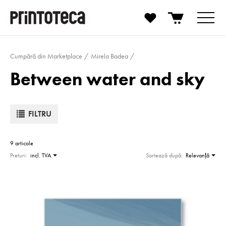
Cumpără din Marketplace
Mirela Badea
Between water and sky
FILTRU
9 articole
Preturi:
incl. TVA
Sortează după:
Relevanţă