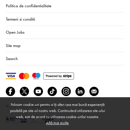
Politica de confidentialitate
Termeni si conditii
Open Jobs
Site map
Search
Folosim cookie-uri pentru a îți oferi cea mai bună experiență
© 2024–2026
We Are Mono srl
posibilă pe site-ul nostru web. Continuând utilizarea site-ului
web, ești de acord cu utilizarea cookie-urilor noastre.
Află mai multe