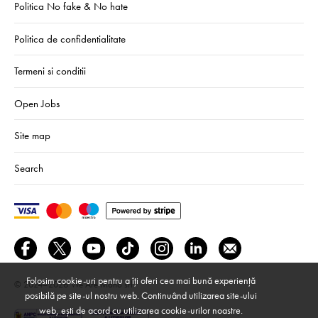
Politica No fake & No hate
Politica de confidentialitate
Termeni si conditii
Open Jobs
Site map
Search
Folosim cookie-uri pentru a îți oferi cea mai bună experiență
© 2024–2026
We Are Mono srl
posibilă pe site-ul nostru web. Continuând utilizarea site-ului
web, ești de acord cu utilizarea cookie-urilor noastre.