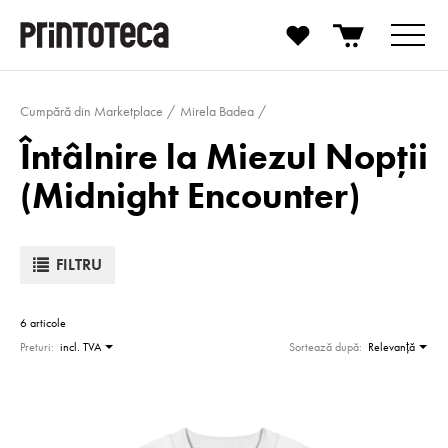
Cumpără din Marketplace
Mirela Badea
Întâlnire la Miezul Nopții
(Midnight Encounter)
FILTRU
6 articole
Preturi:
incl. TVA
Sortează după:
Relevanţă