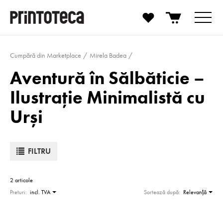
Cumpără din Marketplace
Mirela Badea
Aventură în Sălbăticie –
Ilustrație Minimalistă cu
Urși
FILTRU
2 articole
Preturi:
incl. TVA
Sortează după:
Relevanţă