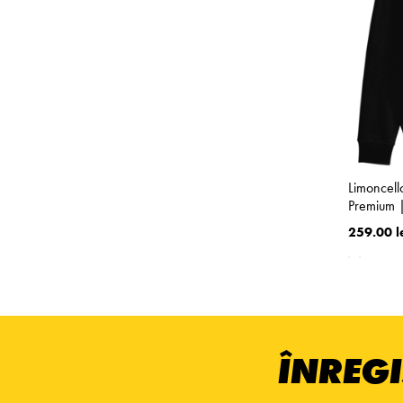
Limoncell
Premium |
259.00 l
ÎNREGI