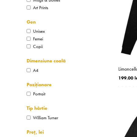
Art Prints
Gen
Unisex
Femei
Copii
Dimensiune coală
Limoncel
A4
199.00 l
Poziționare
Portrait
Tip hârtie
William Turner
Preț, lei