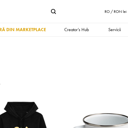
RO / RON lei
Ă DIN MARKETPLACE
Creator’s Hub
Servicii
e